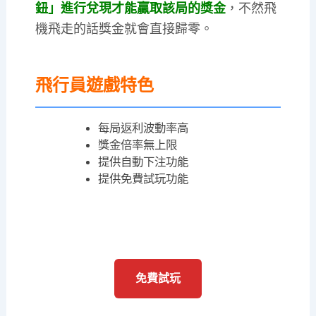
鈕」進行兌現才能贏取該局的獎金
，不然飛
機飛走的話獎金就會直接歸零。
飛行員遊戲特色
每局返利波動率高
獎金倍率無上限
提供自動下注功能
提供免費試玩功能
免費試玩