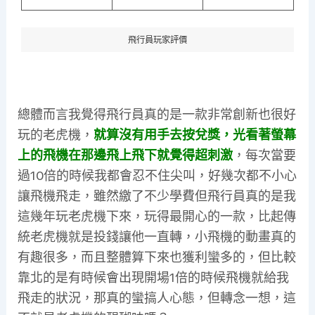
飛行員玩家評價
總體而言我覺得飛行員真的是一款非常創新也很好
玩的老虎機，
就算沒有用手去按兌獎，光看著螢幕
上的飛機在那邊飛上飛下就覺得超刺激
，每次當要
過10倍的時候我都會忍不住尖叫，好幾次都不小心
讓飛機飛走，雖然繳了不少學費但飛行員真的是我
這幾年玩老虎機下來，玩得最開心的一款，比起傳
統老虎機就是投錢讓他一直轉，小飛機的動畫真的
有趣很多，而且整體算下來也獲利蠻多的，但比較
靠北的是有時候會出現開場1倍的時候飛機就給我
飛走的狀況，那真的蠻搞人心態，但轉念一想，這