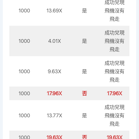
成功兌現
1000
13.69X
是
飛機沒有
飛走
成功兌現
1000
4.01X
是
飛機沒有
飛走
成功兌現
1000
9.63X
是
飛機沒有
飛走
1000
17.96X
否
17.96X
成功兌現
1000
13.77X
是
飛機沒有
飛走
1000
19.63X
否
19.63X