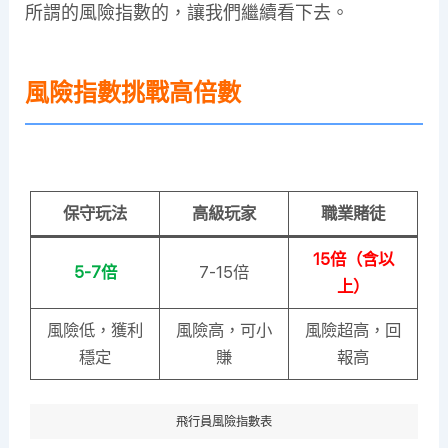
所謂的風險指數的，讓我們繼續看下去。
風險指數挑戰高倍數
保守玩法
高級玩家
職業賭徒
15倍（含以
5-7倍
7-15倍
上）
風險低，獲利
風險高，可小
風險超高，回
穩定
賺
報高
飛行員風險指數表