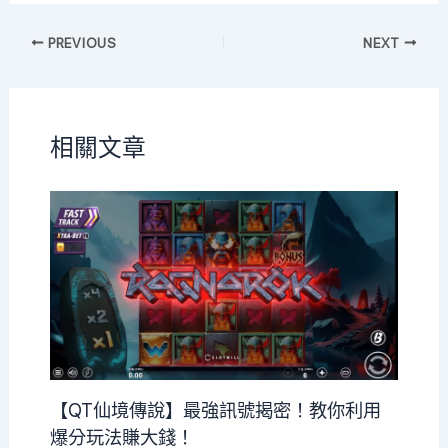
Post
PREVIOUS
NEXT
navigation
相關文章
【QT仙境傳說】最強訊號揭密！教你利用
爆分玩法賺大錢！