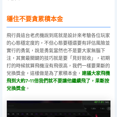
穩住不要貪累積本金
飛行員這台老虎機說到底就是設計來考驗各位玩家
的心態穩定度的，不但心態要穩還要有評估風險並
實行的勇氣，說是勇氣當然也不是要大家無腦下
注，其實最關鍵的技巧就是要「見好就收」，初期
打的時候就算飛機沒有飛很高，我們一樣要果斷的
兌換獎金，這樣做是為了累積本金，
建議大家飛機
飛到大約7-11倍我們就不要讓他繼續飛了，果斷按
兌換獎金
。