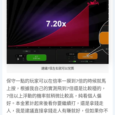
建議7倍左右就可以兌獎
保守一點的玩家可以在倍率一摸到7倍的時候就馬
上按，根據我自己的實測飛到7倍還是比較穩的，
7倍以上浮動的機率就稍微比較高，純看個人偏
好。本金累計起來後看你要繼續打，還是拿錢走
人，我是建議直接拿錢走人有賺就好，但如果你不