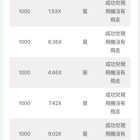
成功兌現
1000
1.53X
是
飛機沒有
飛走
成功兌現
1000
6.36X
是
飛機沒有
飛走
成功兌現
1000
4.65X
是
飛機沒有
飛走
成功兌現
1000
7.42X
是
飛機沒有
飛走
成功兌現
1000
9.02X
是
飛機沒有