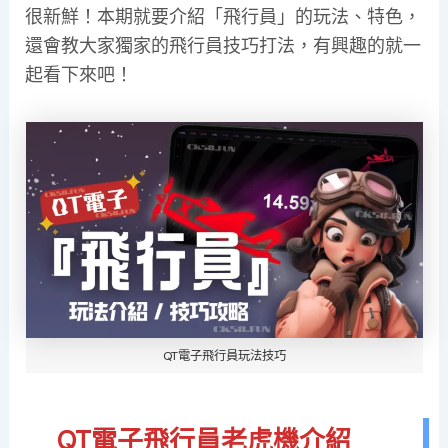
很新鮮！本期就要介紹「飛行員」的玩法、特色，
還會教大家獨家的飛行員技巧打法，有興趣的就一
起看下來吧！
QT電子飛行員玩法技巧
QT電子飛行員老虎機介紹