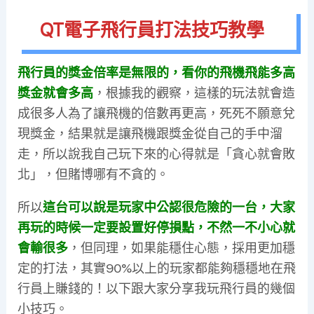
QT電子飛行員打法技巧教學
飛行員的獎金倍率是無限的，看你的飛機飛能多高
獎金就會多高
，根據我的觀察，這樣的玩法就會造
成很多人為了讓飛機的倍數再更高，死死不願意兌
現獎金，結果就是讓飛機跟獎金從自己的手中溜
走，所以說我自己玩下來的心得就是「貪心就會敗
北」，但賭博哪有不貪的。
所以
這台可以說是玩家中公認很危險的一台，大家
再玩的時候一定要設置好停損點，不然一不小心就
會輸很多
，但同理，如果能穩住心態，採用更加穩
定的打法，其實90%以上的玩家都能夠穩穩地在飛
行員上賺錢的！以下跟大家分享我玩飛行員的幾個
小技巧。