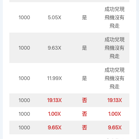
成功兌現
1000
5.05X
是
飛機沒有
飛走
成功兌現
1000
9.63X
是
飛機沒有
飛走
成功兌現
1000
11.99X
是
飛機沒有
飛走
1000
19.13X
否
19.13X
1000
1.00X
否
1.00X
1000
9.65X
否
9.65X