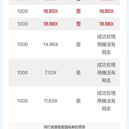
1000
16.85X
否
16.85X
1000
18.98X
否
18.98X
成功兌現
1000
14.96X
是
飛機沒有
飛走
成功兌現
1000
7.33X
是
飛機沒有
飛走
成功兌現
1000
11.63X
是
飛機沒有
飛走
飛行員實驗遊戲結果對照表